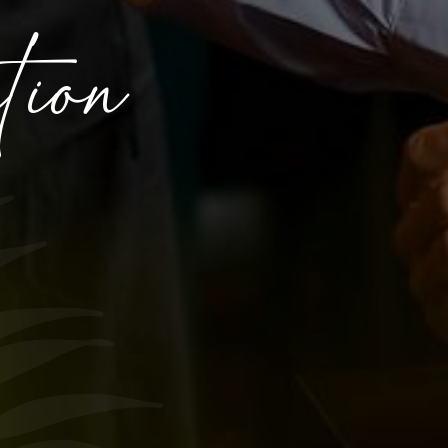
a
t
i
o
n
8