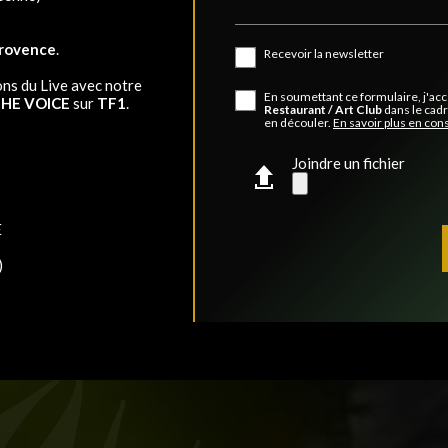
Provence
.
Recevoir la newsletter
ons du Live avec notre
En soumettant ce formulaire, j'acc
HE VOICE
sur
TF1
.
Restaurant / Art Club
dans le cadr
en découler.
En savoir plus en cons
Joindre un fichier
E
)