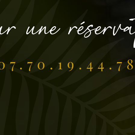
u
r
u
n
e
r
é
s
e
r
v
07.70.19.44.7