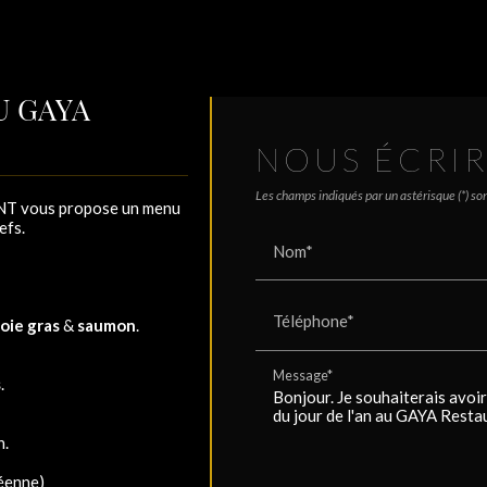
U GAYA
NOUS ÉCRI
Les champs indiqués par un astérisque (*) son
ANT vous propose un menu
efs.
Nom*
Téléphone*
oie gras
&
saumon
.
Message*
s
.
n.
réenne)