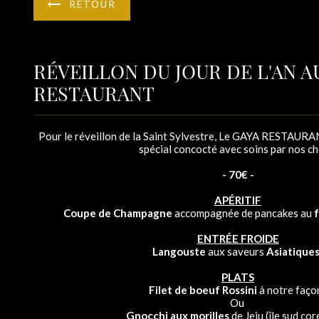
RETOUR
RÉVEILLON DU JOUR DE L'AN A
RESTAURANT
Pour le réveillon de la Saint Sylvestre, Le GAYA RESTAUR
spécial concocté avec soins par nos ch
- 70€ -
APÉRITIF
Coupe de Champagne
accompagnée de pancakes au
f
ENTRÉE FROIDE
Langouste
aux saveurs
Asiatique
PLATS
Filet de boeuf Rossini
à notre faço
Ou
Gnocchi aux morilles
de Jeju (île sud co