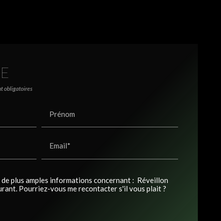
RE
t obligatoires
Prénom
Email*