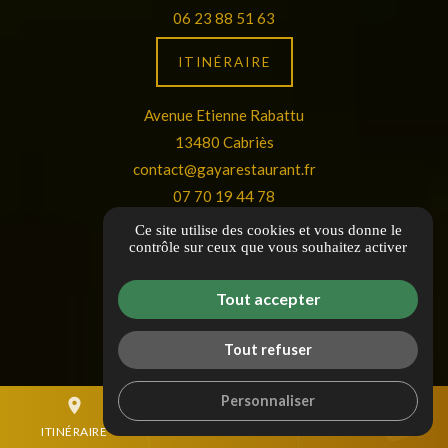
06 23 88 51 63
ITINÉRAIRE
Avenue Etienne Rabattu
13480 Cabriès
contact@gayarestaurant.fr
07 70 19 44 78
Ce site utilise des cookies et vous donne le
ITINÉRAIRE
contrôle sur ceux que vous souhaitez activer
Guide local
Tout accepter
Informations complémentaires
Mentions légales
Tout refuser
Politique de confidentialité
Personnaliser
Gestion des cookies
place
mail
call
ITINÉRAIRE
CONTACTEZ-NOUS
04 84 88 53 18