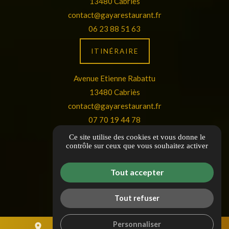
13480 Cabriès
contact@gayarestaurant.fr
06 23 88 51 63
ITINÉRAIRE
Avenue Etienne Rabattu
13480 Cabriès
contact@gayarestaurant.fr
07 70 19 44 78
Ce site utilise des cookies et vous donne le
ITINÉRAIRE
contrôle sur ceux que vous souhaitez activer
Guide local
Tout accepter
Informations complémentaires
Mentions légales
Tout refuser
Politique de confidentialité
Personnaliser
Gestion des cookies
place
mail
call